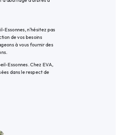
t d'abattage d'arbres à
il-Essonnes, n'hésitez pas
ction de vos besoins
ageons à vous fournir des
ons.
beil-Essonnes. Chez EVA,
sées dans le respect de