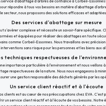
 service d'abattage d'arbres de confiance à Corbeil-Essonnes?
 pour répondre à tous vos besoins en matière d'abattage d'arbr
le secteur, nous proposons des solutions efficaces et adaptées
Des services d'abattage sur mesure
ut s'avérer complexe et nécessite un savoir-faire spécifique. 
formées et équipées pour réaliser des abattages en toute séc
ains comme Corbeil-Essonnes. Nous travaillons avec précision 
 interventions sans risque pour les personnes et les biens aux a
s techniques respectueuses de l'environ
ne importance particulière à l'environnement et nous veillons 
tage respectueuses de la nature. Nous nous engageons à minimi
ssurer une gestion responsable des déchets générés par les op
Un service client réactif et à l'écoute
nos clients est au cœur de nos préoccupations chez EVA. C'est 
rir un service client réactif et à l'écoute de vos besoins. Notre