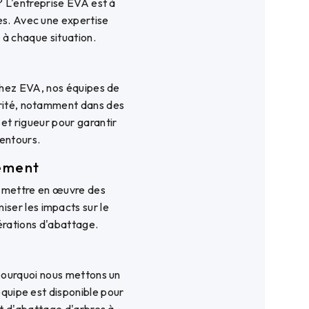
 L'entreprise EVA est à
es. Avec une expertise
 à chaque situation.
Chez EVA, nos équipes de
urité, notamment dans des
et rigueur pour garantir
lentours.
nement
à mettre en œuvre des
ser les impacts sur le
érations d'abattage.
pourquoi nous mettons un
 équipe est disponible pour