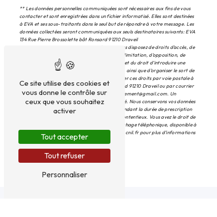
** Les données personnelles communiquées sont nécessaires aux fins de vous
contacter et sont enregistrées dans un fichier informatisé. Elles sont destinées
à EVA et ses sous-traitants dans le seul but de répondre à votre message. Les
données collectées seront communiquées aux seuls destinataires suivants: EVA
134 Rue Pierre Brossolette bât Ronsard 91210 Draveil
espaces.verts.amenagement@gmail.com. Vous disposez de droits d’accès, de
rectification, d’effacement, de portabilité, de limitation, d’opposition, de
retrait de votre consentement à tout moment et du droit d’introduire une
réclamation auprès d’une autorité de contrôle, ainsi que d’organiser le sort de
vos données post-mortem. Vous pouvez exercer ces droits par voie postale à
Ce site utilise des cookies et
l'adresse 134 Rue Pierre Brossolette bât Ronsard 91210 Draveil ou par courrier
vous donne le contrôle sur
électronique à l'adresse espaces.verts.amenagement@gmail.com. Un
ceux que vous souhaitez
justificatif d'identité pourra vous être demandé. Nous conservons vos données
pendant la période de prise de contact puis pendant la durée de prescription
activer
légale aux fins probatoires et de gestion des contentieux. Vous avez le droit de
vous inscrire sur la liste d'opposition au démarchage téléphonique, disponible à
cette adresse:
Bloctel.gouv.fr
. Consultez le site cnil.fr pour plus d’informations
Tout accepter
sur vos droits.
Tout refuser
Personnaliser
Nous intervenons sur ces villes