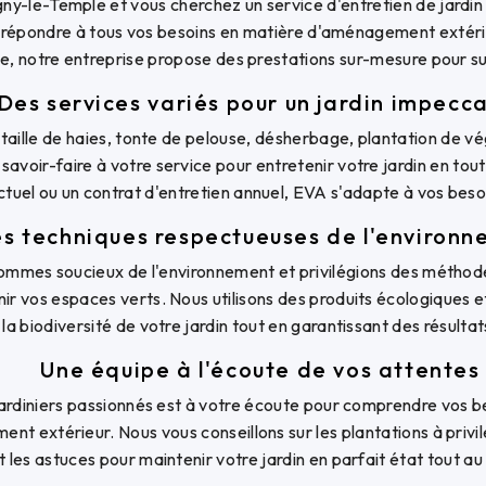
ny-le-Temple et vous cherchez un service d'entretien de jardin
r répondre à tous vos besoins en matière d'aménagement extér
ne, notre entreprise propose des prestations sur-mesure pour s
Des services variés pour un jardin impecc
, taille de haies, tonte de pelouse, désherbage, plantation de vé
savoir-faire à votre service pour entretenir votre jardin en tou
ctuel ou un contrat d'entretien annuel, EVA s'adapte à vos beso
s techniques respectueuses de l'environ
mmes soucieux de l'environnement et privilégions des méthod
ir vos espaces verts. Nous utilisons des produits écologiques e
la biodiversité de votre jardin tout en garantissant des résulta
Une équipe à l'écoute de vos attentes
ardiniers passionnés est à votre écoute pour comprendre vos be
t extérieur. Nous vous conseillons sur les plantations à priv
t les astuces pour maintenir votre jardin en parfait état tout au