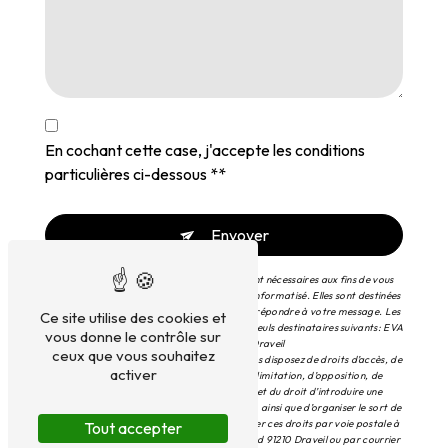
En cochant cette case, j'accepte les conditions
particulières ci-dessous **
Envoyer
** Les données personnelles communiquées sont nécessaires aux fins de vous
contacter et sont enregistrées dans un fichier informatisé. Elles sont destinées
à EVA et ses sous-traitants dans le seul but de répondre à votre message. Les
Ce site utilise des cookies et
données collectées seront communiquées aux seuls destinataires suivants: EVA
vous donne le contrôle sur
134 Rue Pierre Brossolette bât Ronsard 91210 Draveil
ceux que vous souhaitez
espaces.verts.amenagement@gmail.com. Vous disposez de droits d’accès, de
activer
rectification, d’effacement, de portabilité, de limitation, d’opposition, de
retrait de votre consentement à tout moment et du droit d’introduire une
réclamation auprès d’une autorité de contrôle, ainsi que d’organiser le sort de
vos données post-mortem. Vous pouvez exercer ces droits par voie postale à
Tout accepter
l'adresse 134 Rue Pierre Brossolette bât Ronsard 91210 Draveil ou par courrier