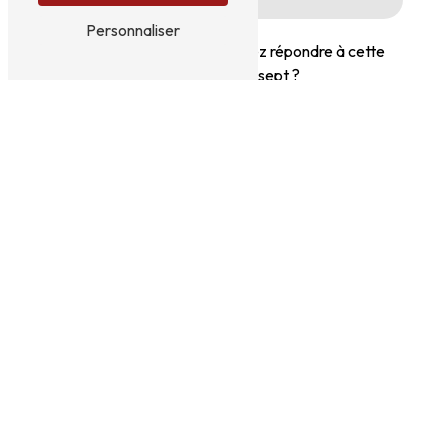
Personnaliser
Vous n'êtes pas un robot, veuillez répondre à cette
question : combien font six plus sept ?
En cochant cette case, j'accepte les conditions
particulières ci-dessous **
Envoyer